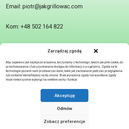
Email: piotr@jakgrillowac.com
Kom: +48 502 164 822
[contact-form-7 id=”4640″ title=”Kontakt
Zarządzaj zgodą
Warsztaty”]
Aby zapewnić jak najlepsze wrażenia, korzystamy z technologii, takich jak pliki cookie, do
przechowywania i/lub uzyskiwania dostępu do informacji o urządzeniu. Zgoda na te
technologie pozwoli nam przetwarzać dane, takie jak zachowanie podczas przeglądania
lub unikalne identyfikatory na tej stronie. Brak wyrażenia zgody lub wycofanie zgody
może niekorzystnie wpłynąć na niektóre cechy i funkcje.
Akceptuję
STRONA GŁÓWNA
ZAMÓWIENIE
POLITYKA PRYWATNOSCI
Odmów
REGULAMIN
Zobacz preferencje
Jak grillować
by Piotr Andruszko.
Trener Grilla © Copyright 2024.