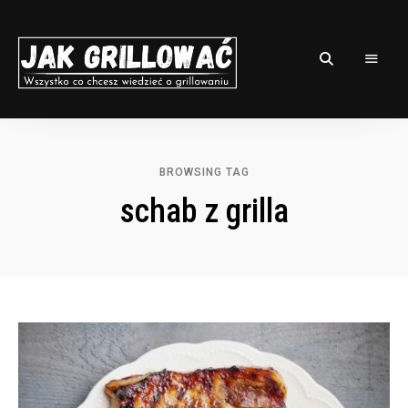
Niech
GRILLOWNIA
MOC
grilla
będzie
z
BROWSING TAG
Tobą!
schab z grilla