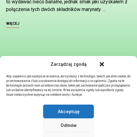
to wydawać nieco banalne, jednak smak jaki uzyskałem z
połączenia tych dwóch składników marynaty …
WIĘCEJ
Zarządzaj zgodą
Aby zapewnić jak najlepsze wrażenia, korzystamy z technologii, takich jak pliki cookie, do
przechowywania i/lub uzyskiwania dostępu do informacji o urządzeniu. Zgoda na te
technologie pozwoli nam przetwarzać dane, takie jak zachowanie podczas przeglądania
lub unikalne identyfikatory na tej stronie. Brak wyrażenia zgody lub wycofanie zgody
może niekorzystnie wpłynąć na niektóre cechy i funkcje.
Akceptuję
STRONA GŁÓWNA
ZAMÓWIENIE
POLITYKA PRYWATNOSCI
Odmów
REGULAMIN