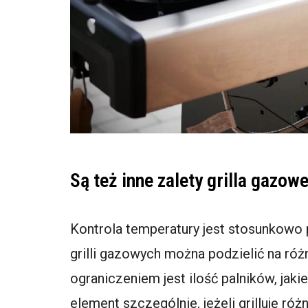
Są też inne zalety grilla gazo
Kontrola temperatury jest stosunkowo 
grilli gazowych można podzielić na róż
ograniczeniem jest ilość palników, jakie
element szczególnie, jeżeli grilluję r