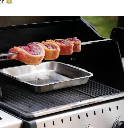
ach
.